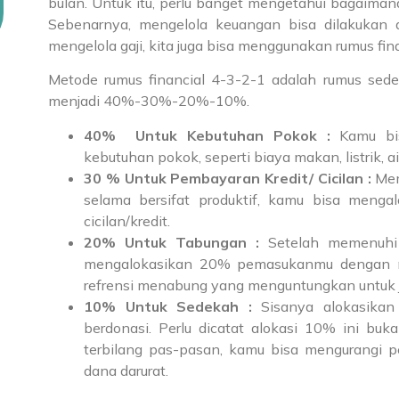
bulan. Untuk itu, perlu banget mengetahui bagaima
Sebenarnya, mengelola keuangan bisa dilakukan
mengelola gaji, kita juga bisa menggunakan rumus fin
Metode rumus financial 4-3-2-1 adalah rumus sed
menjadi 40%-30%-20%-10%.
40% Untuk Kebutuhan Pokok :
Kamu bi
kebutuhan pokok, seperti biaya makan, listrik, air
30 % Untuk Pembayaran Kredit/ Cicilan :
Mem
selama bersifat produktif, kamu bisa men
cicilan/kredit.
20% Untuk Tabungan :
Setelah memenuhi
mengalokasikan 20% pemasukanmu dengan m
refrensi menabung yang menguntungkan untuk 
10% Untuk Sedekah :
Sisanya alokasik
berdonasi. Perlu dicatat alokasi 10% ini bu
terbilang pas-pasan, kamu bisa mengurangi pe
dana darurat.