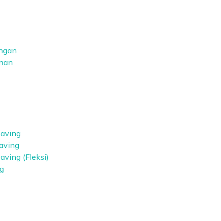
angan
unan
aving
aving
ving (Fleksi)
g