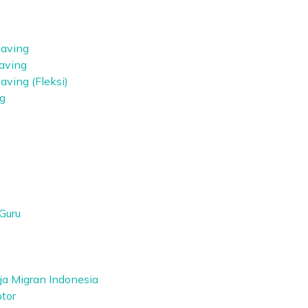
aving
aving
ving (Fleksi)
g
 Guru
h
ja Migran Indonesia
tor