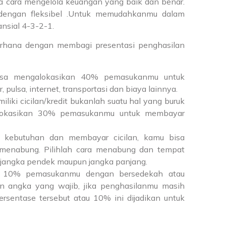
na cara mengelola keuangan yang baik dan benar.
 dengan fleksibel .Untuk memudahkanmu dalam
ansial 4-3-2-1.
erhana dengan membagi presentasi penghasilan
sa mengalokasikan 40% pemasukanmu untuk
, pulsa, internet, transportasi dan biaya lainnya.
iliki cicilan/kredit bukanlah suatu hal yang buruk
galokasikan 30% pemasukanmu untuk membayar
 kebutuhan dan membayar cicilan, kamu bisa
enabung. Pilihlah cara menabung dan tempat
jangka pendek maupun jangka panjang.
an 10% pemasukanmu dengan bersedekah atau
kan angka yang wajib, jika penghasilanmu masih
rsentase tersebut atau 10% ini dijadikan untuk