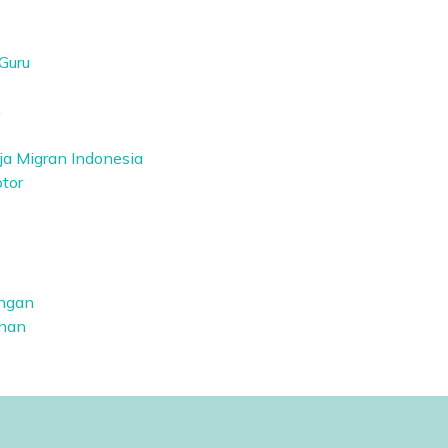
 Guru
h
ja Migran Indonesia
tor
angan
unan