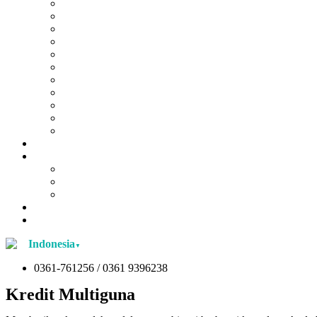
Kredit Modal Kerja
Kredit Multiguna
Kredit Investasi
Kredit Back to Back
Kredit Urban Sertifikasi Guru
Kredit Emas
Kredit Pemilikan Rumah
Kredit Pemilikan Tanah
Kredit Urban bagi Pekerja Migran Indonesia
Kredit Kendaraan Bermotor
Kredit Ultra Mikro
Lowongan
Laporan
Laporan Berkelanjutan
Laporan Publikasi Keuangan
Laporan Publikasi Tahunan
Blog
Tentang
Indonesia
▼
0361-761256 / 0361 9396238
Kredit Multiguna