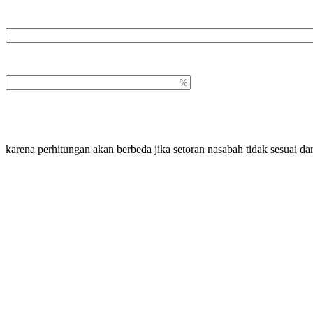
Jangka Waktu
Suku Bunga
karena perhitungan akan berbeda jika setoran nasabah tidak sesuai da