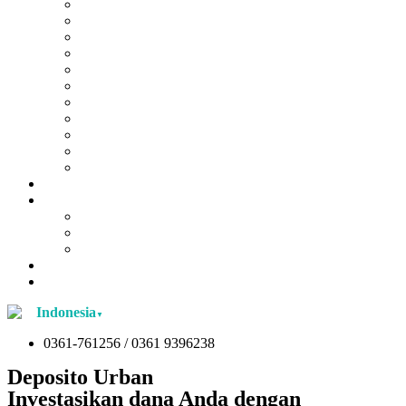
Kredit Modal Kerja
Kredit Multiguna
Kredit Investasi
Kredit Back to Back
Kredit Urban Sertifikasi Guru
Kredit Emas
Kredit Pemilikan Rumah
Kredit Pemilikan Tanah
Kredit Urban bagi Pekerja Migran Indonesia
Kredit Kendaraan Bermotor
Kredit Ultra Mikro
Lowongan
Laporan
Laporan Berkelanjutan
Laporan Publikasi Keuangan
Laporan Publikasi Tahunan
Blog
Tentang
Indonesia
▼
0361-761256 / 0361 9396238
Deposito Urban
Investasikan dana Anda dengan