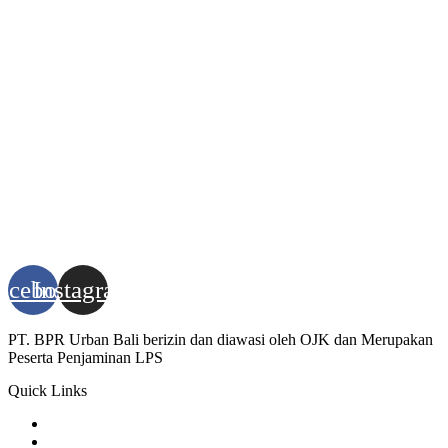
acebook
Instagram
PT. BPR Urban Bali berizin dan diawasi oleh OJK dan Merupakan
Peserta Penjaminan LPS
Quick Links
Virtual Account
Tentang Bank Urban